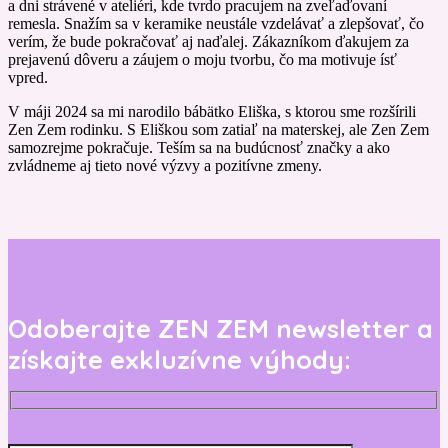
a dni strávené v ateliéri, kde tvrdo pracujem na zveľaďovaní
remesla. Snažím sa v keramike neustále vzdelávať a zlepšovať, čo
verím, že bude pokračovať aj naďalej. Zákazníkom ďakujem za
prejavenú dôveru a záujem o moju tvorbu, čo ma motivuje ísť
vpred.
V máji 2024 sa mi narodilo bábätko Eliška, s ktorou sme rozšírili
Zen Zem rodinku. S Eliškou som zatiaľ na materskej, ale Zen Zem
samozrejme pokračuje. Teším sa na budúcnosť značky a ako
zvládneme aj tieto nové výzvy a pozitívne zmeny.
Odoberajte ZEN ZEM newsletter a
získajte exkluzívne výhody: