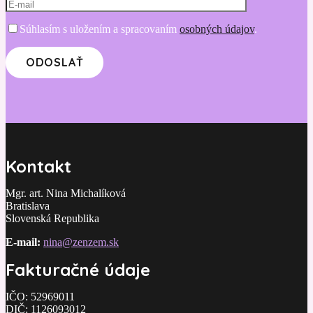
Súhlasím s uložením a spracovaním
osobných údajov
.
Kontakt
Mgr. art. Nina Michalíková
Bratislava
Slovenská Republika
E-mail:
nina@zenzem.sk
Fakturačné údaje
IČO: 52969011
DIČ: 1126093012