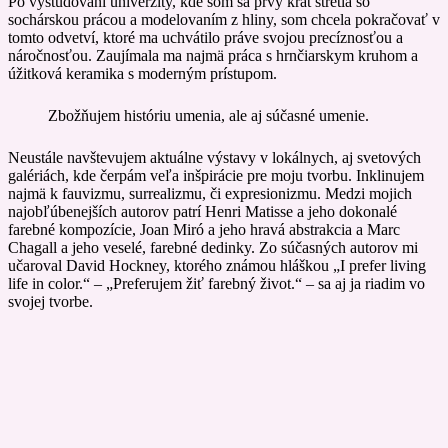
Po vyštudovaní univerzity, kde som sa prvý krát stretla so
sochárskou prácou a modelovaním z hliny, som chcela pokračovať v
tomto odvetví, ktoré ma uchvátilo práve svojou precíznosťou a
náročnosťou. Zaujímala ma najmä práca s hrnčiarskym kruhom a
úžitková keramika s moderným prístupom.
Zbožňujem históriu umenia, ale aj súčasné umenie.
Neustále navštevujem aktuálne výstavy v lokálnych, aj svetových
galériách, kde čerpám veľa inšpirácie pre moju tvorbu. Inklinujem
najmä k fauvizmu, surrealizmu, či expresionizmu. Medzi mojich
najobľúbenejších autorov patrí Henri Matisse a jeho dokonalé
farebné kompozície, Joan Miró a jeho hravá abstrakcia a Marc
Chagall a jeho veselé, farebné dedinky. Zo súčasných autorov mi
učaroval David Hockney, ktorého známou hláškou „I prefer living
life in color.“ – „Preferujem žiť farebný život.“ – sa aj ja riadim vo
svojej tvorbe.