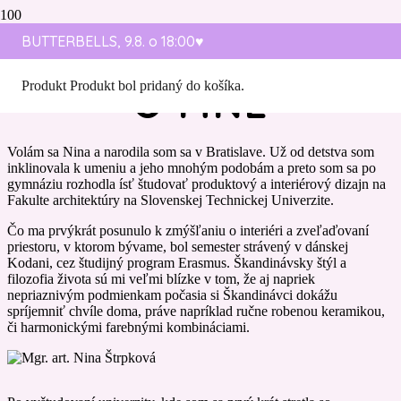
BUTTERBELLS, 9.8. o 18:00♥️
Produkt
Produkt
bol pridaný do košíka.
O MNE
Volám sa Nina a narodila som sa v Bratislave. Už od detstva som
inklinovala k umeniu a jeho mnohým podobám a preto som sa po
gymnáziu rozhodla ísť študovať produktový a interiérový dizajn na
Fakulte architektúry na Slovenskej Technickej Univerzite.
Čo ma prvýkrát posunulo k zmýšľaniu o interiéri a zveľaďovaní
priestoru, v ktorom bývame, bol semester strávený v dánskej
Kodani, cez študijný program Erasmus. Škandinávsky štýl a
filozofia života sú mi veľmi blízke v tom, že aj napriek
nepriaznivým podmienkam počasia si Škandinávci dokážu
spríjemniť chvíle doma, práve napríklad ručne robenou keramikou,
či harmonickými farebnými kombináciami.