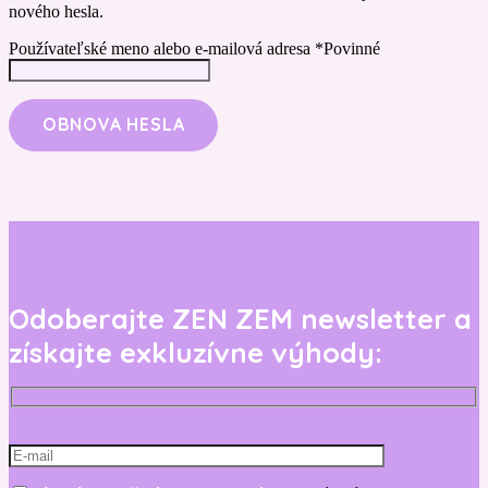
nového hesla.
Používateľské meno alebo e-mailová adresa
*
Povinné
OBNOVA HESLA
Odoberajte ZEN ZEM newsletter a
získajte exkluzívne výhody: