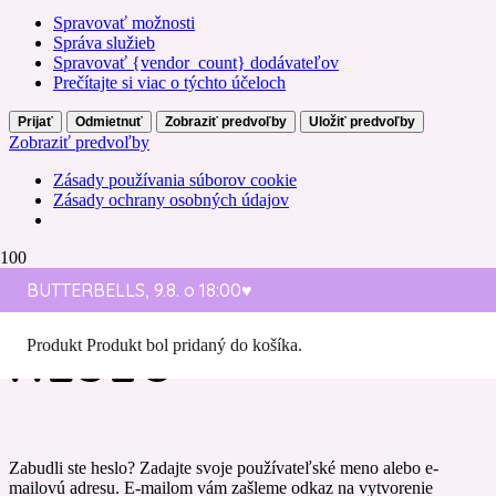
Spravovať možnosti
Správa služieb
Spravovať {vendor_count} dodávateľov
Prečítajte si viac o týchto účeloch
Prijať
Odmietnuť
Zobraziť predvoľby
Uložiť predvoľby
Zobraziť predvoľby
Zásady používania súborov cookie
Zásady ochrany osobných údajov
BUTTERBELLS, 9.8. o 18:00♥️
ZABUDNUTÉ
HESLO
Produkt
Produkt
bol pridaný do košíka.
Zabudli ste heslo? Zadajte svoje používateľské meno alebo e-
mailovú adresu. E-mailom vám zašleme odkaz na vytvorenie