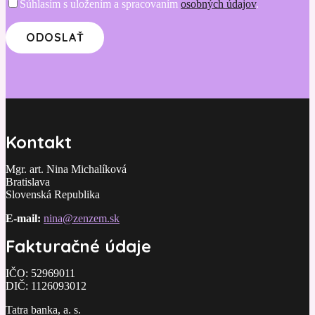
Súhlasím s uložením a spracovaním
osobných údajov
.
Kontakt
Mgr. art. Nina Michalíková
Bratislava
Slovenská Republika
E-mail:
nina@zenzem.sk
Fakturačné údaje
IČO: 52969011
DIČ: 1126093012
Tatra banka, a. s.